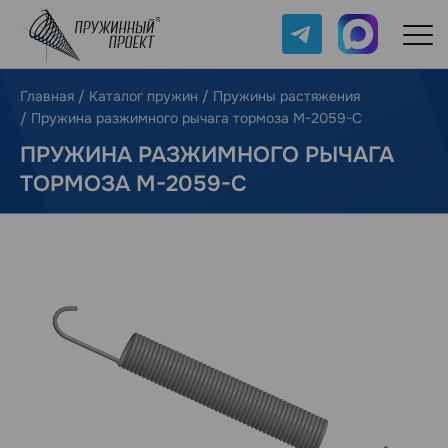
Telegram
Max
Главная
/
Каталог пружин
/
Пружины растяжения
/
Пружина разжимного рычага тормоза М-2059-С
ПРУЖИНА РАЗЖИМНОГО РЫЧАГА
ТОРМОЗА М-2059-С