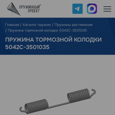
Telegram
Max
Главная
/
Каталог пружин
/
Пружины растяжения
/
Пружина тормозной колодки 5042C-3501035
ПРУЖИНА ТОРМОЗНОЙ КОЛОДКИ
5042C-3501035