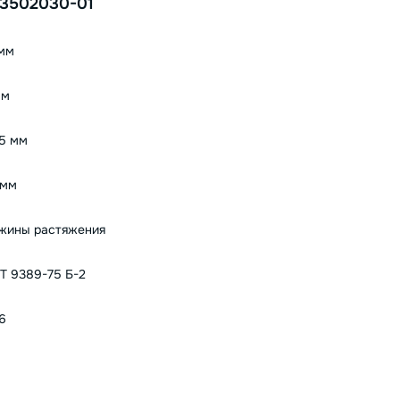
-3502030-01
 мм
мм
.5 мм
 мм
жины растяжения
Т 9389-75 Б-2
6