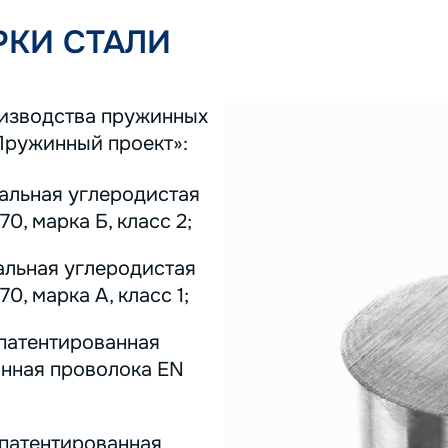
КИ СТАЛИ
оизводства пружинных
Пружинный проект»:
тальная углеродистая
0, марка Б, класс 2;
альная углеродистая
0, марка А, класс 1;
 патентированная
инная проволока EN
 патентированная