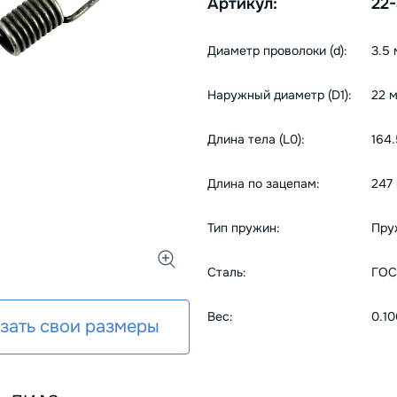
Артикул:
22
Диаметр проволоки (d):
3.5
Наружный диаметр (D1):
22 
Длина тела (L0):
164
Длина по зацепам:
247
Тип пружин:
Пру
Сталь:
ГОС
Вес:
0.10
зать свои размеры