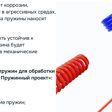
т коррозии,
 в агрессивных средах,
на пружины наносят
ть устойчив к
жина будет
ее механические
пружин для обработки
 Пружинный проект»:
ие пружин;