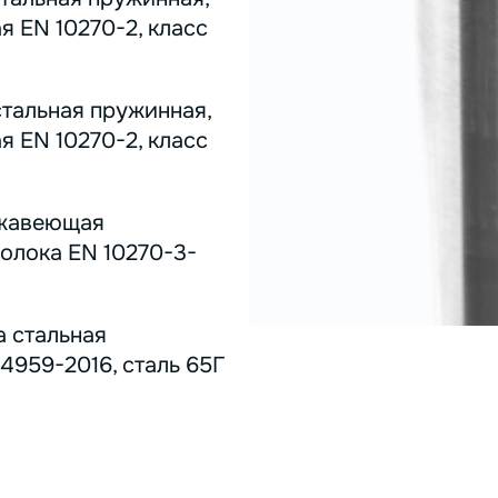
я EN 10270-2, класс
стальная пружинная,
я EN 10270-2, класс
ержавеющая
олока EN 10270-3-
а стальная
4959-2016, сталь 65Г