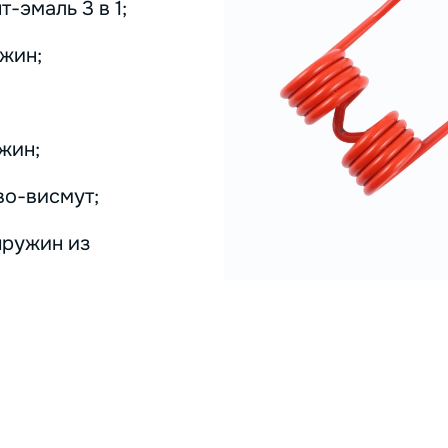
-эмаль 3 в 1;
жин;
жин;
во-висмут;
пружин из